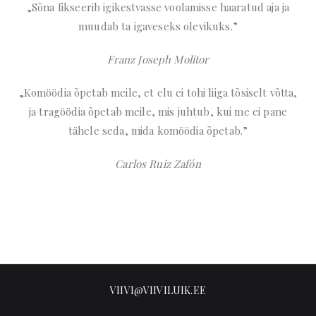
„Sõna fikseerib igikestvasse voolamisse haaratud aja ja
muudab ta igaveseks olevikuks.”
Franz Joseph Molitor
„Komöödia õpetab meile, et elu ei tohi liiga tõsiselt võtta,
ja tragöödia õpetab meile, mis juhtub, kui me ei pane
tähele seda, mida komöödia õpetab.”
Carlos Ruiz Zafón
VIIVI@VIIVILUIK.EE