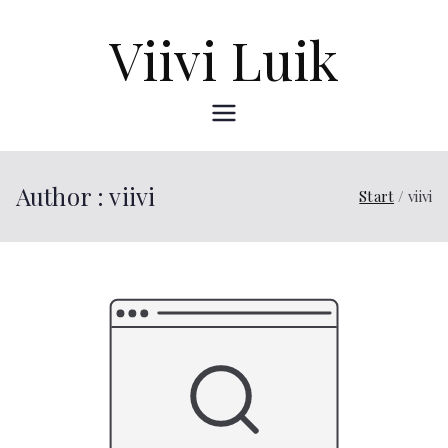
Zum
Viivi Luik
Inhalt
springen
Author :
viivi
Start
viivi